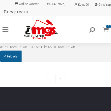
Online Ödeme
USD (47,6625)
Kayıt Ol
Giriş Yap
Hesap Ekstresi
0
IP KAMERALAR
SOLARLI SİM KARTLI KAMERALAR
√ Filtrele
1
>