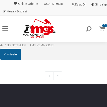
Online Ödeme
USD (47,6625)
Kayıt Ol
Giriş Yap
Hesap Ekstresi
0
SES SİSTEMLERİ
AMFİ VE MİKSERLER
√ Filtrele
1
>