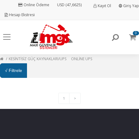
Online Ödeme
USD (47,6625)
Kayıt Ol
Giriş Yap
Hesap Ekstresi
0
KESİNTİSİZ GÜÇ KAYNAKLARI/UPS
ONLİNE UPS
√ Filtrele
1
>