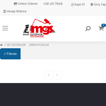
Online Ödeme
USD (47,7834)
Kayıt Ol
Giriş Yap
Hesap Ekstresi
0
SES SİSTEMLERİ
MİKROFONLAR
√ Filtrele
1
>