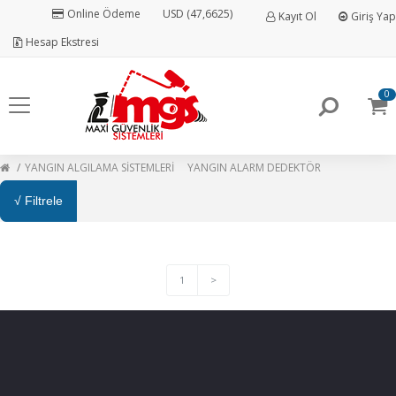
Online Ödeme
USD (47,6625)
Kayıt Ol
Giriş Yap
Hesap Ekstresi
0
YANGIN ALGILAMA SİSTEMLERİ
YANGIN ALARM DEDEKTÖR
√ Filtrele
1
>