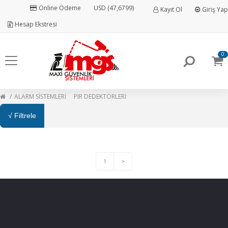
Online Ödeme
USD (47,6799)
Kayıt Ol
Giriş Yap
Hesap Ekstresi
0
ALARM SİSTEMLERİ
PIR DEDEKTÖRLERİ
√ Filtrele
1
>