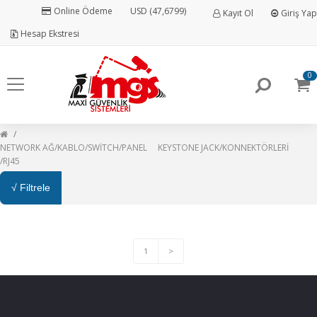
Online Ödeme
USD (47,6799)
Kayıt Ol
Giriş Yap
Hesap Ekstresi
0
NETWORK AĞ/KABLO/SWİTCH/PANEL
KEYSTONE JACK/KONNEKTÖRLERİ
/RJ45
√ Filtrele
1
>