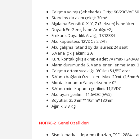
Çalışma voltajı (Şebekede): Giriş;190/230VAC 
Stand by da akım çekişi: 30mA
Algılama Sensörü: X, Y, Z (3 eksen) İvmeölçer
Duyarlı En Geniş İvme Aralığı: ±2g
Frekans Duyarlılık Aralığı: TS12884
Akü kapasitesi: 12VDC / 2.2Ah
Akü çalışma (Stand by da) süresi: 24 saat
S.Vana çıkış akımı: 2 A
Kuru kontak çıkış akımı: 4 adet 7A (max) 240VA
Alarm durumunda S. Vana enerjilenme: Max. 3 S
Çalışma ortam sıcaklığı: 0ºC ile +51,5ºC arası
S.Vana bağlantı Özellikleri: Max. 20mt. (1,5mm²
Montaj konumu: Yatay eksende 0°
S.Vana min. kapama gerilimi: 11,5VDC
Akü uyarı gerilimi: 11,6VDC (±%5)
Boyutlar: 250mm*110mm*180mm
Ağırlık: 3.3 Kg
NOFIRE-2 Genel Özellikleri
Sismik markalı deprem cihazları, TSE 12884 st