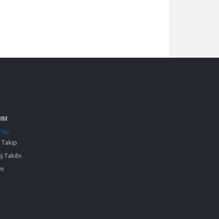
BIM
 Yap
 Takip
ş Takibi
im