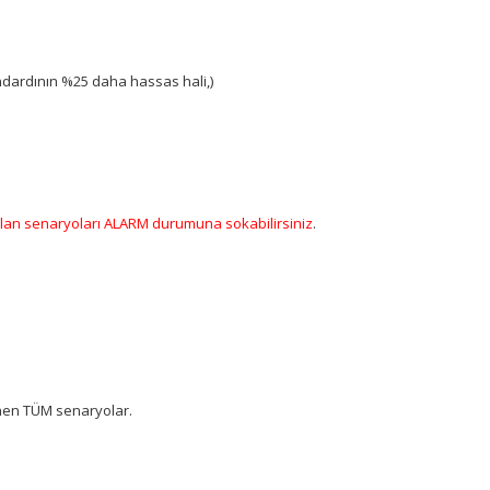
andardının %25 daha hassas hali,)
lan senaryoları ALARM durumuna sokabilirsiniz
.
enen TÜM senaryolar.