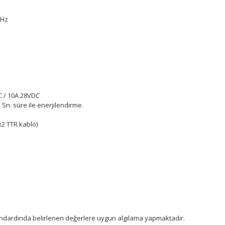
50Hz
C / 10A 28VDC
n. süre ile enerjilendirme.
x2 TTR kablo)
andardında belirlenen değerlere uygun algılama yapmaktadır.