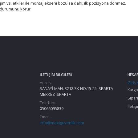
m vs. etkiler ile montaj ekseni bozulsa dahi, ilk pozisyona dönmez.
 durumunu korur.
İLETIŞIM BILGILERI
HESA
Adres:
Giriş
SANAYİ MAH. 3212 SK NO:15-25 ISPARTA
Kargo
MERKEZ ISPARTA
Sipari
Telefon:
İletiş
05066095839
Email:
info@maxiguvenlik.com