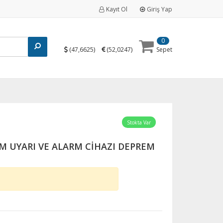
Kayıt Ol
Giriş Yap
0
(
)
(
)
47,6625
52,0247
Sepet
Stokta Var
M UYARI VE ALARM CİHAZI DEPREM