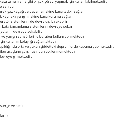
ta tamamlama gibi birçok görevi yapmak için kullanılabilmektedir.
 sahiptir.
rek gaz kaçağı ve patlama riskine karşı tedbir sağlar.
rik kaynaklı yangın riskine karşı koruma sağlar.
ratör sistemlerini de devre dışı bırakabilir.
çan kata tamamlama sistemlerini devreye sokar.
yolarını devreye sokabilir.
ı ve yangın sensörleri ile beraber kullanılabilmektedir.
 için kullanım kolaylığı sağlamaktadır.
 yapıldığında orta ve yukarı şiddetteki depremlerde kapama yapmaktadır.
ebilen araçların çalışmasından etkilenmemektedir.
 devreye girmektedir.
i
sterge ve sesli
larak.