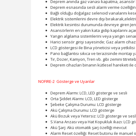
Deprem anında gaz vanası kapatma, asansör ka
Deprem esnasında sesli alarm verme özelliğine
Bağlı olduğu doğalgaz selenoid vanalarını kese
Elektrik sistemlerini devre dışı bırakarak,elekt
Elektrik kesintisi durumunda devreye giren Jene
Asansörlerin en yakın kata gidip kapılarını a
Yangın algılama sistemlerini veya yangın senar
Harici sensör girişi sayesinde; Gaz alarm cihaz
LCD göstergesi ile Bina yöneticisi veya yetkilisi
Pano bağlantısı sıkıca ve terazisinde montajı
Tır, Dozer, Kamyon, Tren vb. gibi zemini titret
Deprem cihazları binanın kütlesel hareketi ile
NOFIRE-2 Gösterge ve Uyarılar
Deprem Alarmı: LCD, LED gösterge ve sesli
Orta Şiddet Alarmı: LCD, LED gösterge
Şebeke Çalışma Durumu: LCD gösterge
Akü Çalışma Durumu: LCD gösterge
Akü Bozuk veya Yetersiz: LCD gösterge ve sesl
S.Vana Arızası veya Hat Kopukluk ikazı: LCD gö
Akü Şarj: Akü otomatik şarj özelliği mevcut
Alarm Reset özelliği: Reset butonu ile manuel o