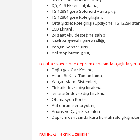
X,Y,Z - 3 Eksenli algılama,
TS 12884 göre Solenoid Vana çıkışı,
TS 12884 göre Röle çıkışları,
Orta Şiddet Röle çıkışı (Opsiyonel;TS 12284 st
LCD Ekranlı,
24 saat Akü desteğine sahip,
Sesli ve görsel uyarı özelliği,
Yangın Sensör girişi,
Acil stop buton girişi,
Bu cihaz sayesinde deprem esnasında aşağıda yer a
Doğalgaz Gaz Kesme,
Asansör Kata Tamamlama,
Yangın Alarm Sistemleri,
Elektrik devre dışı bırakma,
Jenaratör devre dışı bırakma,
Otomasyon Kontrol,
Acil durum senaryoları,
Anons ve Çağrı Sistemleri,
Deprem esnasında kuru kontak röle çıkışı ist
NOFIRE-2 Teknik Özellikler